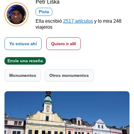
Petr Liška
Pista
Ella escribió
2517 artículos
y lo mira 248
viajeros
Yo estuve ahí
Quiero ir allí
Envíe una reseña
Monumentos
Otros monumentos