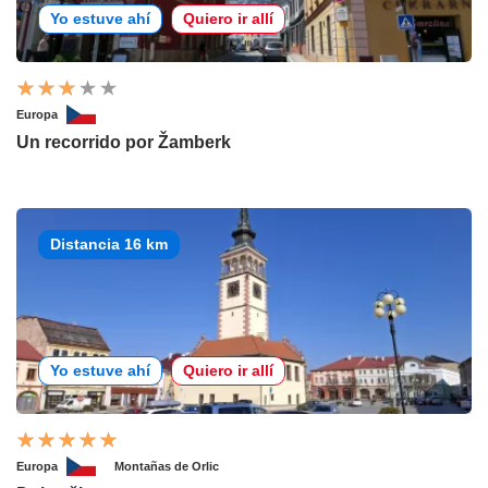
Yo estuve ahí
Quiero ir allí
Europa
Un recorrido por Žamberk
Distancia 16 km
Yo estuve ahí
Quiero ir allí
Europa
Montañas de Orlic