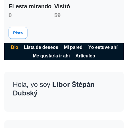
El esta mirando
Visitó
0
59
Pista
Bio
Lista de deseos
Mi pared
Yo estuve ahí
Me gustaría ir ahí
Artículos
Hola, yo soy
Libor Štěpán
Dubský