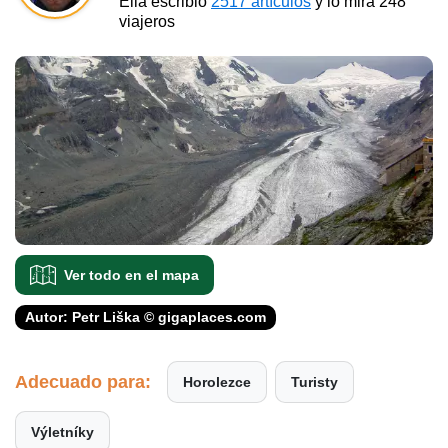
Ella escribió
2517 artículos
y lo mira 248
viajeros
Ver todo en el mapa
Autor: Petr Liška © gigaplaces.com
Adecuado para:
Horolezce
Turisty
Výletníky