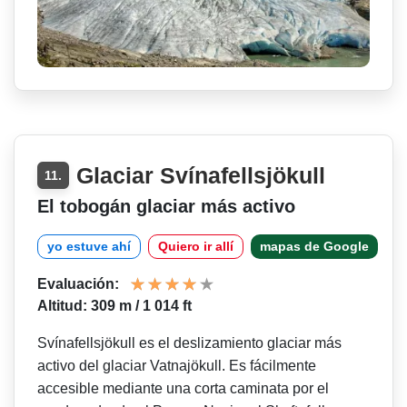
Glaciar Svínafellsjökull
11.
El tobogán glaciar más activo
yo estuve ahí
Quiero ir allí
mapas de Google
Evaluación:
Altitud: 309 m / 1 014 ft
Svínafellsjökull es el deslizamiento glaciar más
activo del glaciar Vatnajökull. Es fácilmente
accesible mediante una corta caminata por el