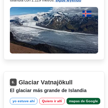
Islandia con 2.119 metros.
sigue leyendo
Glaciar Vatnajökull
6.
El glaciar más grande de Islandia
yo estuve ahí
Quiero ir allí
mapas de Google