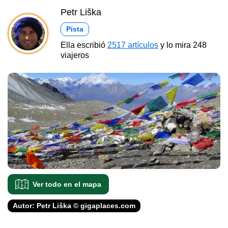
Petr Liška
Pista
Ella escribió
2517 artículos
y lo mira 248
viajeros
Ver todo en el mapa
Autor: Petr Liška © gigaplaces.com