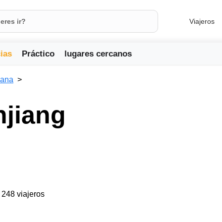
Viajeros
ias
Práctico
lugares cercanos
lana
njiang
a 248 viajeros