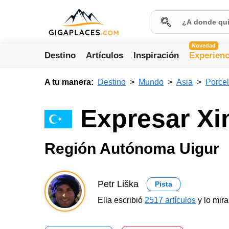
Novedad
Destino
Artículos
Inspiración
Experienc
A tu manera:
Destino
Mundo
Asia
Porce
Expresar Xi
Región Autónoma Uigur
Petr Liška
Pista
Ella escribió
2517 artículos
y lo mir