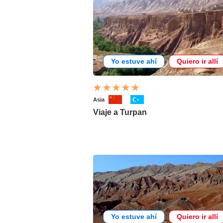
Yo estuve ahí
Quiero ir allí
Asia
Viaje a Turpan
Yo estuve ahí
Quiero ir allí