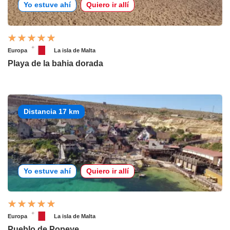
Yo estuve ahí
Quiero ir allí
Europa
La isla de Malta
Playa de la bahia dorada
Distancia 17 km
Yo estuve ahí
Quiero ir allí
Europa
La isla de Malta
Pueblo de Popeye