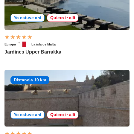
Yo estuve ahí
Quiero ir allí
Europa
La isla de Malta
Jardines Upper Barrakka
Distancia 10 km
Yo estuve ahí
Quiero ir allí