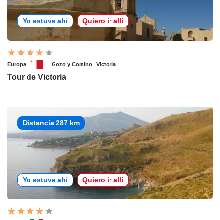
Yo estuve ahí
Quiero ir allí
Europa
Gozo y Comino
Victoria
Tour de Victoria
Distancia 287 km
Yo estuve ahí
Quiero ir allí