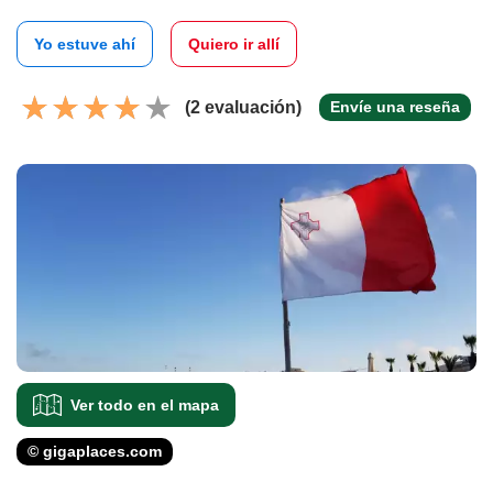
Yo estuve ahí
Quiero ir allí
(2 evaluación)
Envíe una reseña
Ver todo en el mapa
© gigaplaces.com