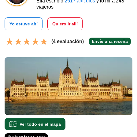
Ella escribió
2517 artículos
y lo mira 248
viajeros
Yo estuve ahí
Quiero ir allí
(4 evaluación)
Envíe una reseña
Ver todo en el mapa