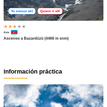
Yo estuve ahí
Quiero ir allí
Asia
Ascenso a Bazardüzü (4466 m snm)
Información práctica