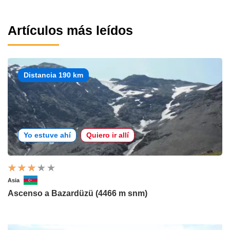
Artículos más leídos
Distancia 190 km
Yo estuve ahí
Quiero ir allí
Asia
Ascenso a Bazardüzü (4466 m snm)