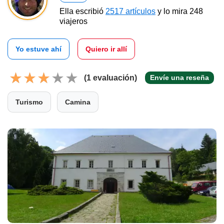
Ella escribió
2517 artículos
y lo mira 248
viajeros
Yo estuve ahí
Quiero ir allí
(1 evaluación)
Envíe una reseña
Turismo
Camina