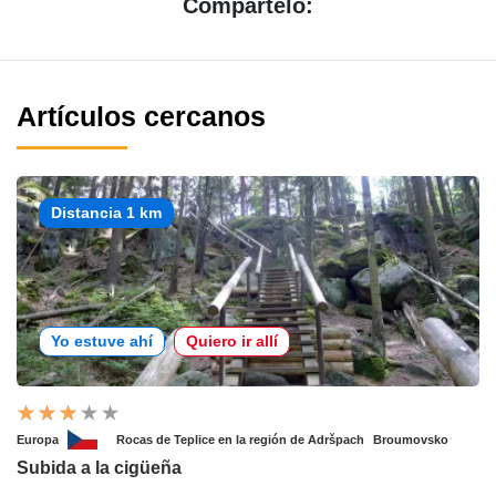
Compártelo:
Artículos cercanos
Distancia 1 km
Yo estuve ahí
Quiero ir allí
Europa
Rocas de Teplice en la región de Adršpach
Broumovsko
Subida a la cigüeña