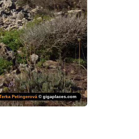
Terka Petingerová
© gigaplaces.com