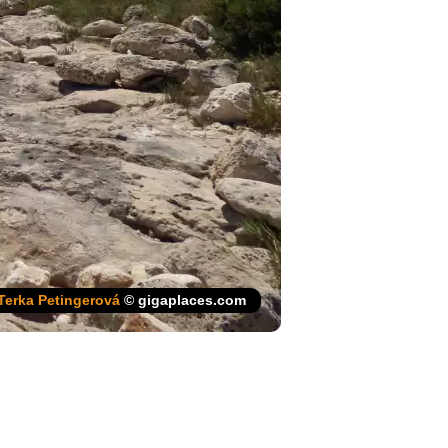
Terka Petingerová
© gigaplaces.com