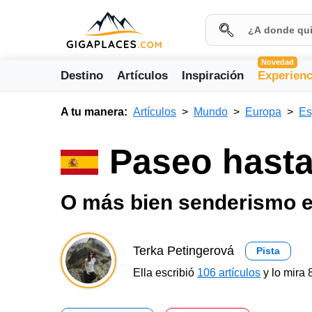
Novedad
Destino
Artículos
Inspiración
Experienc
A tu manera:
Artículos
Mundo
Europa
Es
Paseo hasta
O más bien senderismo en
Terka Petingerová
Pista
Ella escribió
106 artículos
y lo mira 