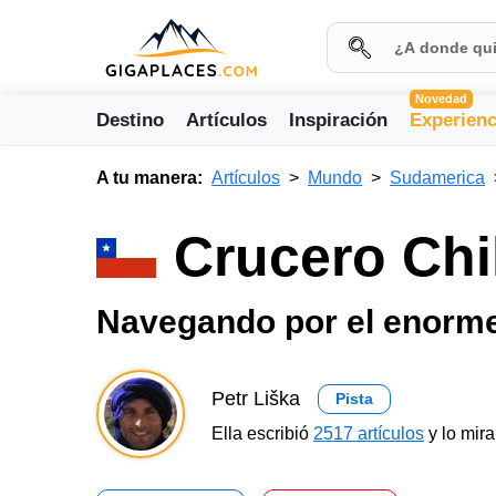
Novedad
Destino
Artículos
Inspiración
Experienc
A tu manera:
Artículos
Mundo
Sudamerica
Crucero Chi
Navegando por el enorme
Petr Liška
Pista
Ella escribió
2517 artículos
y lo mir