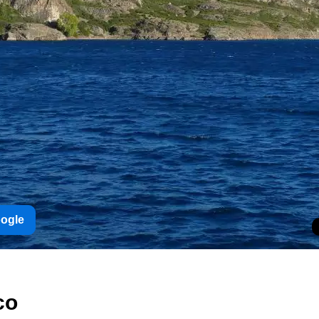
oogle
co