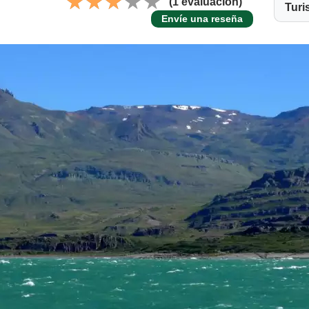
(1 evaluación)
Turi
Envíe una reseña