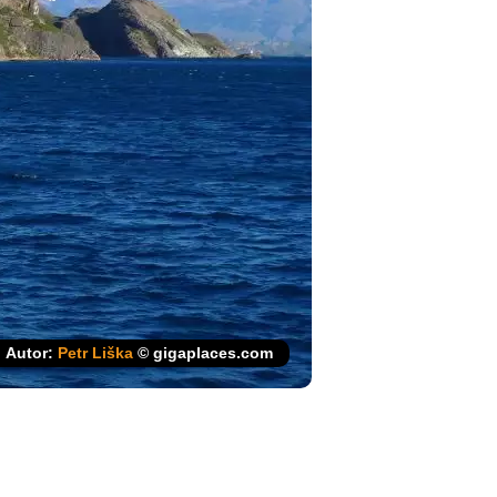
Autor:
Petr Liška
© gigaplaces.com