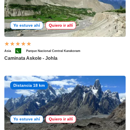
Yo estuve ahí
Quiero ir allí
Asia
Parque Nacional Central Karakoram
Caminata Askole - Johla
Distancia 18 km
Yo estuve ahí
Quiero ir allí