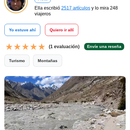
Ella escribió
2517 artículos
y lo mira 248
viajeros
Yo estuve ahí
Quiero ir allí
(1 evaluación)
Envíe una reseña
Turismo
Montañas