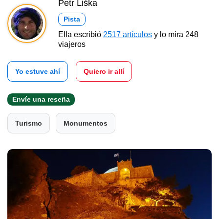
Petr Liška
Pista
Ella escribió
2517 artículos
y lo mira 248
viajeros
Yo estuve ahí
Quiero ir allí
Envíe una reseña
Turismo
Monumentos