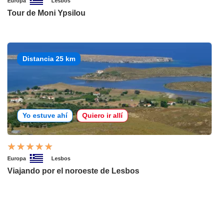
Europa
Lesbos
Tour de Moni Ypsilou
Distancia 25 km
Yo estuve ahí
Quiero ir allí
Europa
Lesbos
Viajando por el noroeste de Lesbos