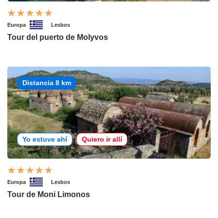
Europa
Lesbos
Tour del puerto de Molyvos
Distancia 8 km
Yo estuve ahí
Quiero ir allí
Europa
Lesbos
Tour de Moni Limonos