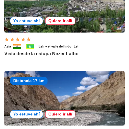
Yo estuve ahí
Quiero ir allí
Asia
Leh y el valle del Indo
Leh
Vista desde la estupa Nezer Latho
Distancia 17 km
Yo estuve ahí
Quiero ir allí