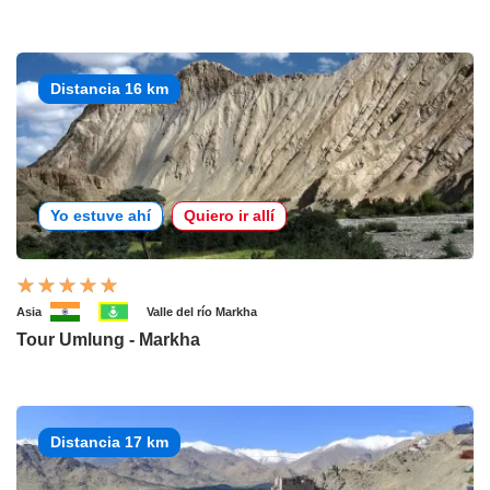
Distancia 16 km
Yo estuve ahí
Quiero ir allí
Asia
Valle del río Markha
Tour Umlung - Markha
Distancia 17 km