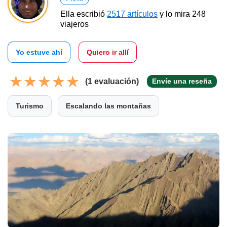
Ella escribió
2517 artículos
y lo mira 248
viajeros
Yo estuve ahí
Quiero ir allí
(1 evaluación)
Envíe una reseña
Turismo
Escalando las montañas