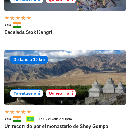
Asia
Escalada Stok Kangri
Distancia 15 km
Yo estuve ahí
Quiero ir allí
Asia
Leh y el valle del Indo
Un recorrido por el monasterio de Shey Gompa