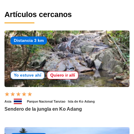
Artículos cercanos
Distancia 3 km
Yo estuve ahí
Quiero ir allí
Asia
Parque Nacional Tarutao
Isla de Ko Adang
Sendero de la jungla en Ko Adang