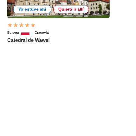
Yo estuve ahí
Quiero ir allí
Europa
Cracovia
Catedral de Wawel