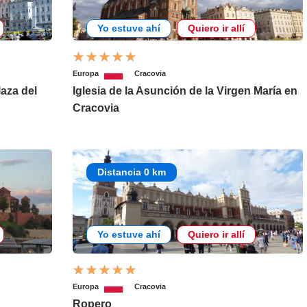
Yo estuve ahí
Quiero ir allí
Europa
Cracovia
laza del
Iglesia de la Asunción de la Virgen María en
Cracovia
Distancia 0 km
Yo estuve ahí
Quiero ir allí
Europa
Cracovia
Ropero