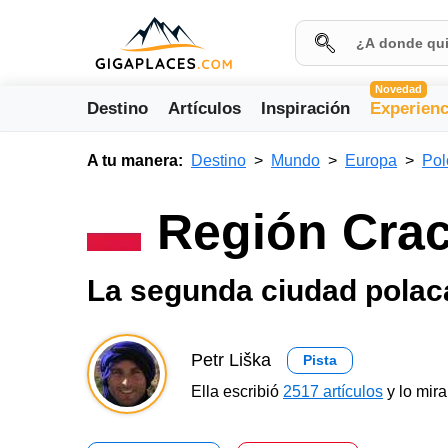
Novedad
Destino
Artículos
Inspiración
Experienc
A tu manera:
Destino
Mundo
Europa
Pol
Región Cra
La segunda ciudad pola
Petr Liška
Pista
Ella escribió
2517 artículos
y lo mir