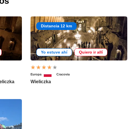
dos
Distancia 12 km
Yo estuve ahí
Quiero ir allí
Europa
Cracovia
eliczka
Wieliczka