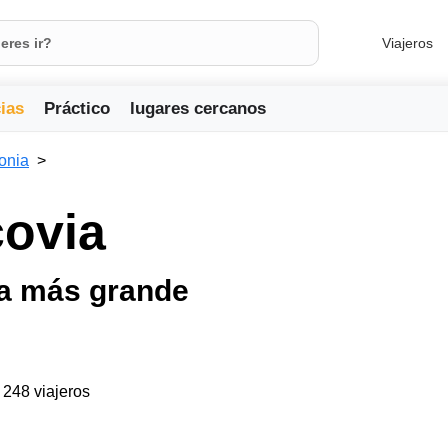
Viajeros
ias
Práctico
lugares cercanos
onia
covia
ca más grande
a 248 viajeros