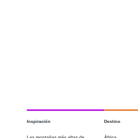
Inspiración
Destino
Las montañas más altas de
África