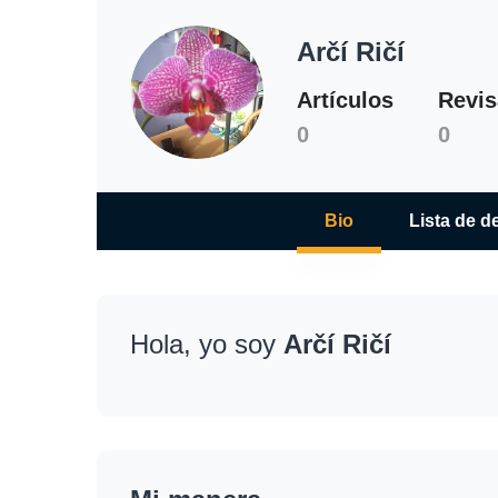
Arčí Ričí
Artículos
Revis
0
0
Bio
Lista de d
Hola, yo soy
Arčí Ričí