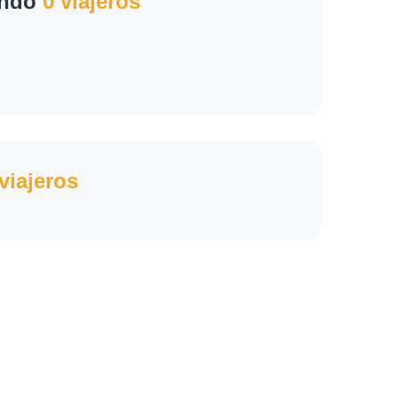
ando
0 viajeros
viajeros