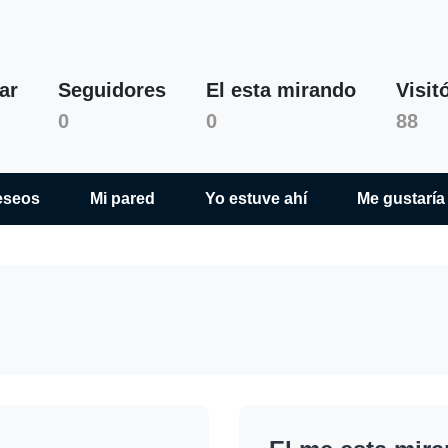
ar
Seguidores
El esta mirando
Visit
Arčí Ričí
0
0
88
eseos
Mi pared
Yo estuve ahí
Me gustaría 