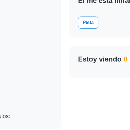
El me esta mir
Pista
Estoy viendo
0 
ulos: