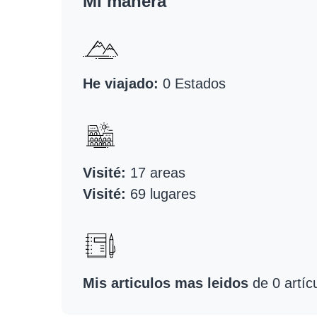
Mi manera
He viajado:
0 Estados
Visité:
17 areas
Visité:
69 lugares
Mis articulos mas leidos
de 0 artíc